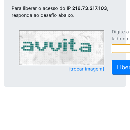
Para liberar o acesso
do IP
216.73.217.103
,
responda ao desafio abaixo.
Digite 
lado no
[trocar imagem]