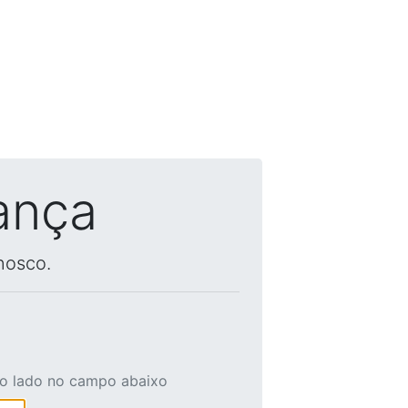
ança
nosco.
ao lado no campo abaixo