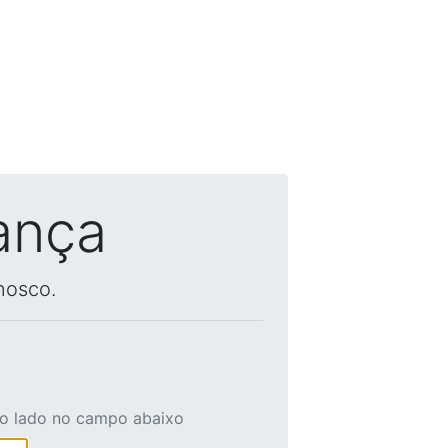
ança
nosco.
ao lado no campo abaixo