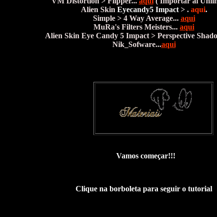
VM Distortion > Flipper...
aqui
( Importar al Unli
Alien Skin
Eyecandy5 Impact
> .
aqui
.
Simple > 4 Way Average...
aqui
MuRa's Filters Meisters...
aqui
Alien Skin Eye Candy 5 Impact > Perspective Shado
Nik_Sofware...
aqui
Vamos começar!!!
Clique na borboleta para seguir o tutorial