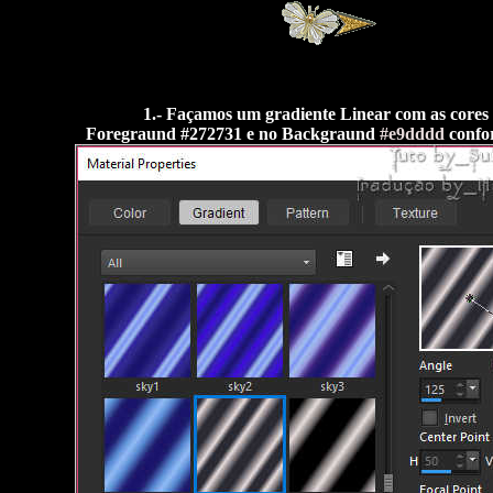
1.- Façamos um gradiente Linear com as cores
Foregraund
#272731
e no Backgraund
#e9dddd
confo