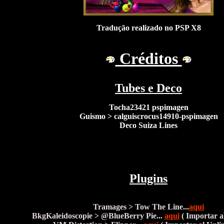
Tradução realizado no PSP X8
Créditos
Tubes
e Deco
Tocha23421 pspimagen
Guismo > calguiscrocus14910-pspimagen
Deco Suiza Lines
Plugins
Tramages > Tow The Line...
aqui
BkgKaleidoscopie > @BlueBerry Pie...
aqui
( Importar a