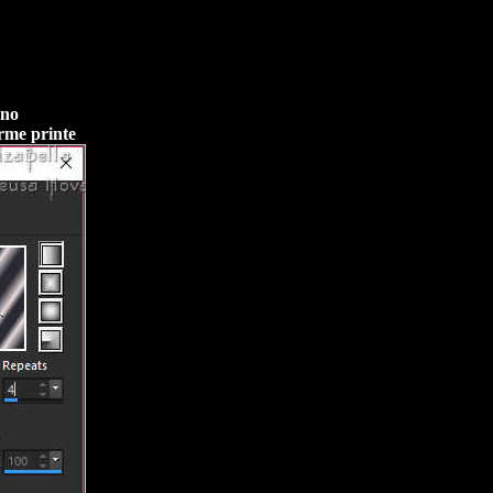
 no
rme printe