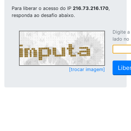
Para liberar o acesso
do IP
216.73.216.170
,
responda ao desafio abaixo.
Digite 
lado no
[trocar imagem]