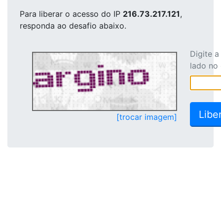
Para liberar o acesso
do IP
216.73.217.121
,
responda ao desafio abaixo.
Digite 
lado no
[trocar imagem]