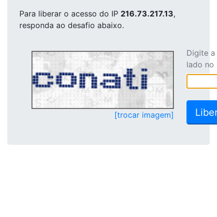
Para liberar o acesso
do IP
216.73.217.13
,
responda ao desafio abaixo.
Digite 
lado no
[trocar imagem]