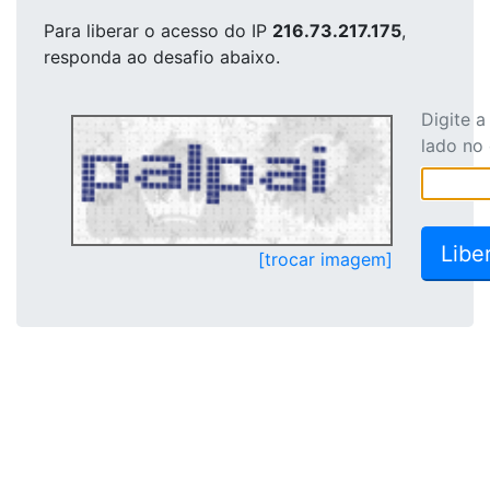
Para liberar o acesso
do IP
216.73.217.175
,
responda ao desafio abaixo.
Digite 
lado no
[trocar imagem]