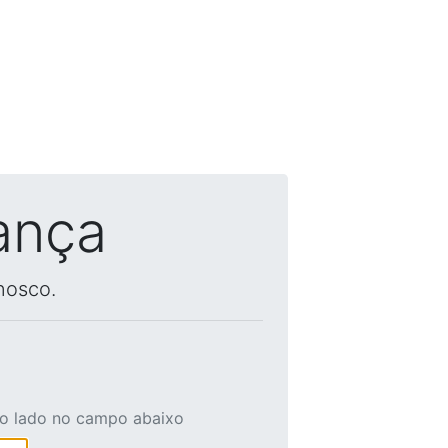
ança
nosco.
ao lado no campo abaixo