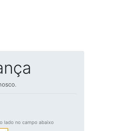
ança
nosco.
ao lado no campo abaixo