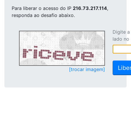
Para liberar o acesso
do IP
216.73.217.114
,
responda ao desafio abaixo.
Digite 
lado no
[trocar imagem]