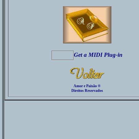
Get a MIDI Plug-in
Amor e Paixão ®
Direitos Reservados