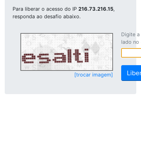
Para liberar o acesso
do IP
216.73.216.15
,
responda ao desafio abaixo.
Digite 
lado no
[trocar imagem]