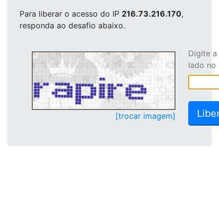
Para liberar o acesso
do IP
216.73.216.170
,
responda ao desafio abaixo.
Digite 
lado no
[trocar imagem]