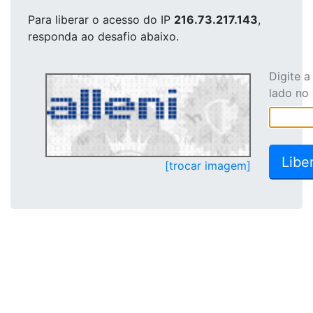
Para liberar o acesso
do IP
216.73.217.143
,
responda ao desafio abaixo.
Digite 
lado no
[trocar imagem]